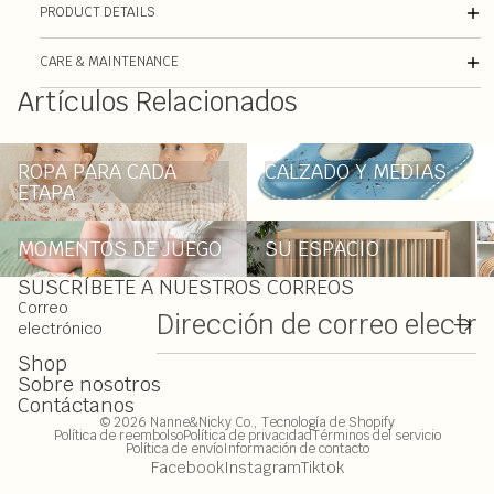
PRODUCT DETAILS
CARE & MAINTENANCE
Artículos Relacionados
ROPA PARA CADA ETAPA
CALZADO Y MEDIAS
ROPA PARA CADA
CALZADO Y MEDIAS
ETAPA
MOMENTOS DE JUEGO
SU ESPACIO
MOMENTOS DE JUEGO
SU ESPACIO
SUSCRÍBETE A NUESTROS CORREOS
Correo
electrónico
Shop
Sobre nosotros
Contáctanos
© 2026
Nanne&Nicky Co.
,
Tecnología de Shopify
Política de reembolso
Política de privacidad
Términos del servicio
Política de envío
Información de contacto
Facebook
Instagram
Tiktok