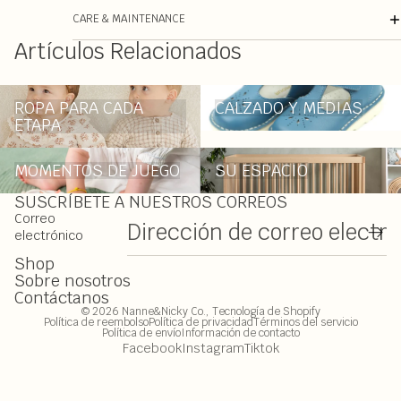
CARE & MAINTENANCE
Artículos Relacionados
ROPA PARA CADA ETAPA
CALZADO Y MEDIAS
ROPA PARA CADA
CALZADO Y MEDIAS
ETAPA
MOMENTOS DE JUEGO
SU ESPACIO
MOMENTOS DE JUEGO
SU ESPACIO
SUSCRÍBETE A NUESTROS CORREOS
Correo
electrónico
Shop
Sobre nosotros
Contáctanos
© 2026
Nanne&Nicky Co.
,
Tecnología de Shopify
Política de reembolso
Política de privacidad
Términos del servicio
Política de envío
Información de contacto
Facebook
Instagram
Tiktok