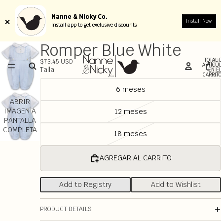
Nanne & Nicky Co.
Nanne & Nicky Co.
Install Now
Install Now
Install app to get exclusive discounts
Install app to get exclusive discounts
Romper Blue White
TOTAL 
$73.45 USD
ARTÍCU
Talla
EN E
CARRITO
6 meses
ABRIR
IMAGEN A
12 meses
PANTALLA
COMPLETA
18 meses
AGREGAR AL CARRITO
Add to Registry
Add to Wishlist
PRODUCT DETAILS