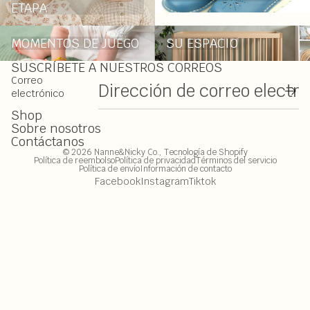
ETAPA
MOMENTOS DE JUEGO
SU ESPACIO
MOMENTOS DE JUEGO
SU ESPACIO
SUSCRÍBETE A NUESTROS CORREOS
Correo
electrónico
Shop
Sobre nosotros
Contáctanos
© 2026
Nanne&Nicky Co.
,
Tecnología de Shopify
Política de reembolso
Política de privacidad
Términos del servicio
Política de envío
Información de contacto
Facebook
Instagram
Tiktok