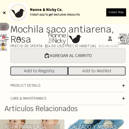
Nanne & Nicky Co.
Nanne & Nicky Co.
Install Now
Install Now
Install app to get exclusive discounts
Install app to get exclusive discounts
Mochila saco antiarena,
/
1
2
TOTAL 
ABRIR
Rosa
ARTÍCU
IMAGEN
EN E
CARRITO
ABRIR
PRECIO DE OFERTA
$14.00 USD
PRECIO HABITUAL
$22.81 USD
A
IMAGEN
PANTALLA
A
AGREGAR AL CARRITO
COMPLETA
PANTALLA
COMPLETA
Add to Registry
Add to Wishlist
PRODUCT DETAILS
CARE & MAINTENANCE
Artículos Relacionados
ROPA PARA CADA ETAPA
CALZADO Y MEDIAS
ROPA PARA CADA
CALZADO Y MEDIAS